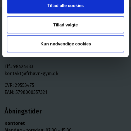
Tillad alle cookies
Kontakt
Tillad valgte
Frederikshavn Gymnasium
STX, HF & MARITIM STUDENT
Kun nødvendige cookies
Kærvej 1
9900 Frederikshavn
Tlf.: 98424433
kontakt@frhavn-gym.dk
CVR: 29553475
EAN: 5798000557321
Åbningstider
Kontoret
Mandag - torsdag: 07.30 - 15.30