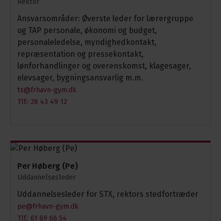
Rektor
Ansvarsområder: Øverste leder for lærergruppe
og TAP personale, økonomi og budget,
personaleledelse, myndighedkontakt,
repræsentation og pressekontakt,
lønforhandlinger og overenskomst, klagesager,
elevsager, bygningsansvarlig m.m.
ts@frhavn-gym.dk
Tlf.: 28 43 49 12
Per Høberg (Pe)
Uddannelsesleder
Uddannelsesleder for STX, rektors stedfortræder
pe@frhavn-gym.dk
Tlf.: 61 69 66 54