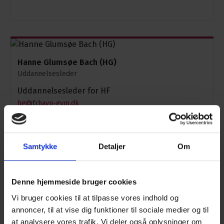
Hanne Glumsøe Bach (HG)
Uddannelsesleder
Uddannelsesleder for HF
hg@frhavn-gym.dk
Tlf.: 96 20 18 77
Samtykke
Detaljer
Om
Jan Bjeldbak (JB)
Denne hjemmeside bruger cookies
Uddannelsesleder
Vi bruger cookies til at tilpasse vores indhold og
Uddannelsesleder for Maritim Student,
annoncer, til at vise dig funktioner til sociale medier og til
Sportsakademiet og Musikakademiet.
at analysere vores trafik. Vi deler også oplysninger om