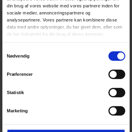
Eksamensansvarlig.
din brug af vores website med vores partnere inden for
jb@frhavn-gym.dk
sociale medier, annonceringspartnere og
Tlf.: 30 22 57 47
analysepartnere. Vores partnere kan kombinere disse
data med andre oplysninger, du har givet dem, eller som
de har indsamlet fra din brug af deres tjenester.
Samtykkevalg
Kontakt
Nødvendig
Administrationen
Bestyrelsen
Præferencer
Ledelsen
Lærerne
Statistik
Teknisk personale
Studievejledning
Leje af lokaler på Frederikshavn
Marketing
Gymnasium
Sikker mail