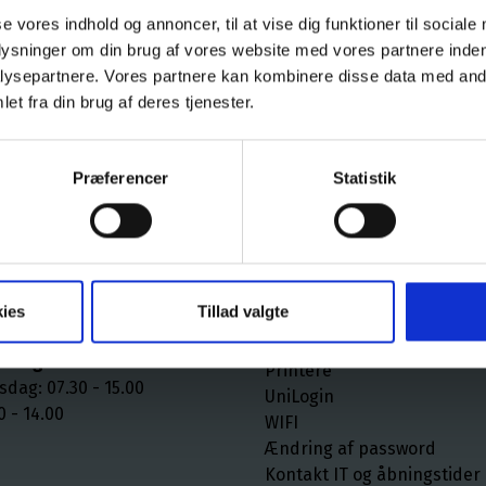
se vores indhold og annoncer, til at vise dig funktioner til sociale
plysninger om din brug af vores website med vores partnere inden
ysepartnere. Vores partnere kan kombinere disse data med andr
et fra din brug af deres tjenester.
Præferencer
Statistik
tider
Skolens IT
Download af ordbøger
sdag: 07.30 - 15.30
Lectio
ies
Tillad valgte
0 - 14.30
Maple
Office 365
dning
Printere
dag: 07.30 - 15.00
UniLogin
0 - 14.00
WIFI
Ændring af password
Kontakt IT og åbningstider