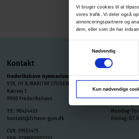
Vi bruger cookies til at tilpas
vores trafik. Vi deler også o
annonceringspartnere og anal
dem, eller som de har indsaml
Samtykkevalg
Nødvendig
Kontakt
Åbnings
Frederikshavn Gymnasium
Kontoret
STX, HF & MARITIM STUDENT
Mandag - tor
Kun nødvendige cook
Kærvej 1
Fredag: 07.3
9900 Frederikshavn
Studievejle
Tlf.: 98424433
Mandag-Tors
kontakt@frhavn-gym.dk
Fredag: 07.3
CVR: 29553475
EAN: 5798000557321