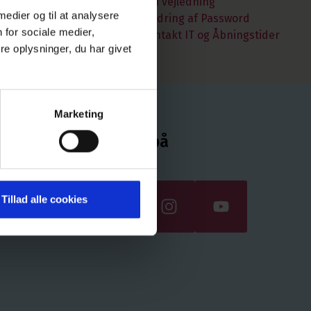
Wifi vejledning
 medier og til at analysere
Ændring af Password
 for sociale medier,
Kontakt IT og Åbningstider
e oplysninger, du har givet
Marketing
Følg os på
Tillad alle cookies