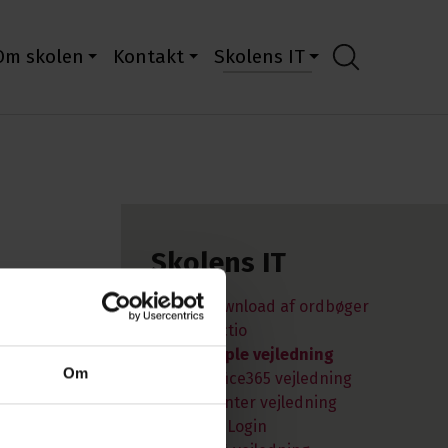
Om skolen
Kontakt
Skolens IT
Skolens IT
Download af ordbøger
Lectio
Maple vejledning
Om
Office365 vejledning
Printer vejledning
UniLogin