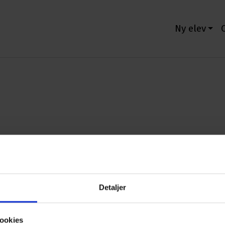
Ny elev
Skolens IT
Detaljer
ookies