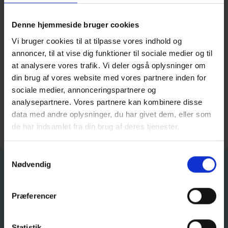
Skolens IT
Download af ordbøger
Denne hjemmeside bruger cookies
Lectio
Vi bruger cookies til at tilpasse vores indhold og
Maple vejledning
annoncer, til at vise dig funktioner til sociale medier og til
Office365 vejledning
at analysere vores trafik. Vi deler også oplysninger om
Printer vejledning
din brug af vores website med vores partnere inden for
UniLogin
sociale medier, annonceringspartnere og
Wifi vejledning
analysepartnere. Vores partnere kan kombinere disse
Ændring af Password
data med andre oplysninger, du har givet dem, eller som
Kontakt IT og Åbningstider
de har indsamlet fra din brug af deres tjenester.
Samtykkevalg
Nødvendig
Kontakt
Frederikshavn Gymnasium
Præferencer
STX, HF & MARITIM STUDENT
Kærvej 1
Statistik