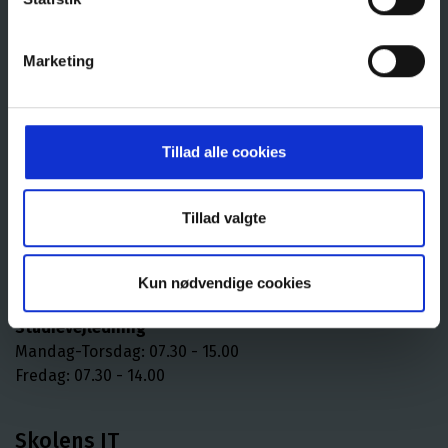
9900 Frederikshavn
Tlf.: 98424433
Marketing
kontakt@frhavn-gym.dk
CVR: 29553475
EAN: 5798000557321
Tillad alle cookies
Åbningstider
Tillad valgte
Kontoret
Mandag - torsdag: 07.30 - 15.30
Kun nødvendige cookies
Fredag: 07.30 - 14.30
Studievejledning
Mandag-Torsdag: 07.30 - 15.00
Fredag: 07.30 - 14.00
Skolens IT