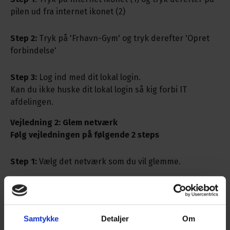
pilen ud fra internet ikonet (2)
Step 2:
Tryk på 'Frhavn-Gym' og tryk derefter 'Opret
forbindelse'
Step 3:
Log ind med dit lokal login.
Kan du ikke huske dit lokal login så kig forbi IT
afdelingen.
Vejledning 2: Glem netværk
Følg vejledningen på følgende 2 steps
Step 1:
Vælg det netværk som du vil glemme.
Step 2:
Højre klik på netværket og tryk derefter 'Glem'
Samtykke
Detaljer
Om