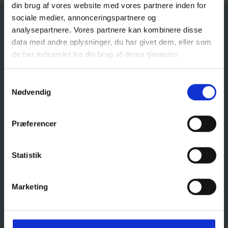
din brug af vores website med vores partnere inden for
sociale medier, annonceringspartnere og
Kontakt
analysepartnere. Vores partnere kan kombinere disse
data med andre oplysninger, du har givet dem, eller som
Frederikshavn Gymnasium
de har indsamlet fra din brug af deres tjenester.
STX, HF & MARITIM STUDENT
Kærvej 1
Samtykkevalg
9900 Frederikshavn
Nødvendig
Tlf.: 98424433
kontakt@frhavn-gym.dk
Præferencer
CVR: 29553475
EAN: 5798000557321
Statistik
Åbningstider
Marketing
Kontoret
Mandag - torsdag: 07.30 - 15.30