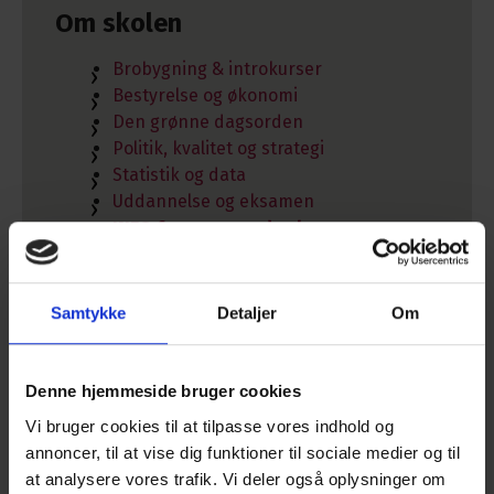
Om skolen
Brobygning & introkurser
Bestyrelse og økonomi
Den grønne dagsorden
Politik, kvalitet og strategi
Statistik og data
Uddannelse og eksamen
INFO for nuværende elever
Eksamen og prøver
Kalender og ferieplan
Skolens IT
Samtykke
Detaljer
Om
Studie- og ordensregler
Vejledning
INFO for jubilarer
Denne hjemmeside bruger cookies
Stillingsopslag
Vi bruger cookies til at tilpasse vores indhold og
EAN og CVR nummer
annoncer, til at vise dig funktioner til sociale medier og til
at analysere vores trafik. Vi deler også oplysninger om