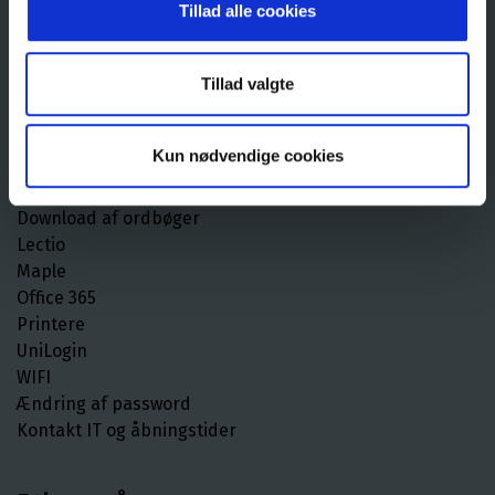
Fredag: 07.30 - 14.30
Tillad alle cookies
Studievejledning
Mandag-Torsdag: 07.30 - 15.00
Tillad valgte
Fredag: 07.30 - 14.00
Kun nødvendige cookies
Skolens IT
Download af ordbøger
Lectio
Maple
Office 365
Printere
UniLogin
WIFI
Ændring af password
Kontakt IT og åbningstider